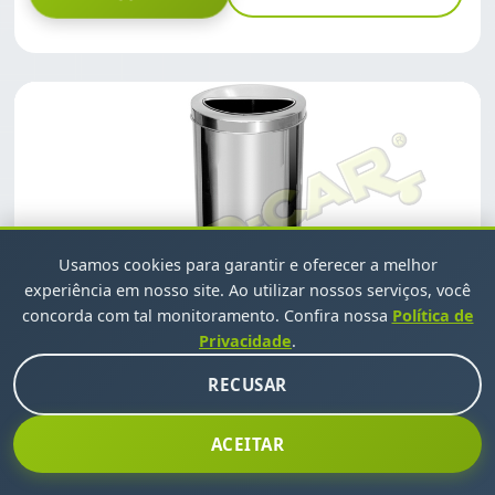
Usamos cookies para garantir e oferecer a melhor
experiência em nosso site. Ao utilizar nossos serviços, você
concorda com tal monitoramento. Confira nossa
Política de
Privacidade
.
RECUSAR
LIXEIRA COM TAMPA MEIA LUA 30L
ACEITAR
INOX