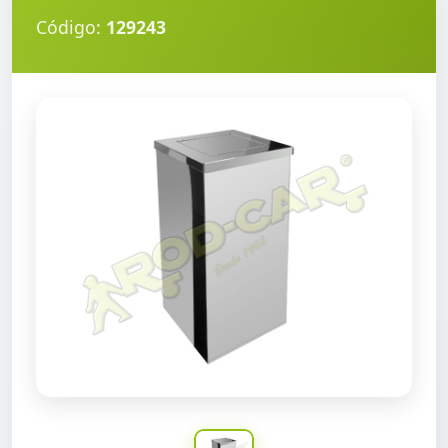
Código:
129243