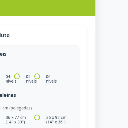
duto
eis
a
04
05
06
níveis
níveis
níveis
leiras
- cm (polegadas)
36 x 77 cm
36 x 92 cm
(14'' x 30'')
(14'' x 36'')