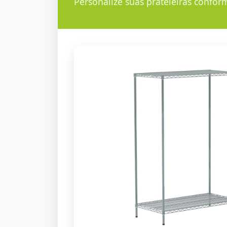
Personalize suas prateleiras confor