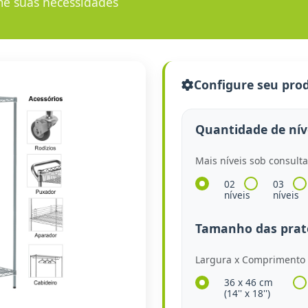
me suas necessidades
Configure seu pro
Quantidade de nív
Mais níveis sob consult
02
03
níveis
níveis
Tamanho das prate
Largura x Comprimento 
36 x 46 cm
(14'' x 18'')