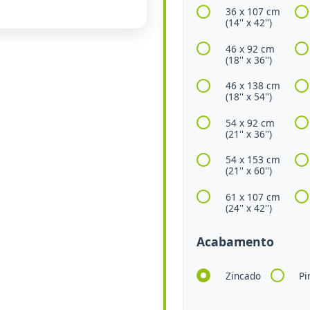
36 x 107 cm
(14'' x 42'')
46 x 92 cm
(18'' x 36'')
46 x 138 cm
(18'' x 54'')
54 x 92 cm
(21'' x 36'')
54 x 153 cm
(21'' x 60'')
61 x 107 cm
(24'' x 42'')
Acabamento
Zincado
Pi