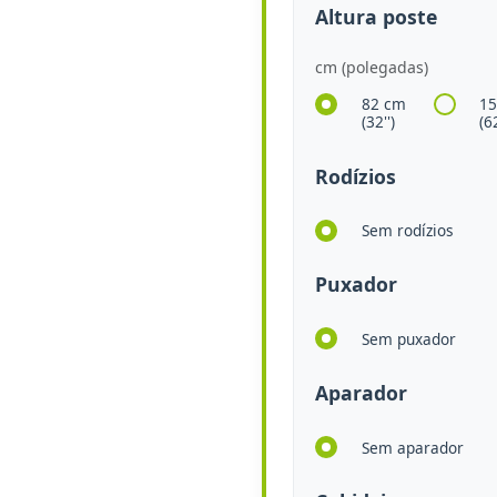
Altura poste
cm (polegadas)
82 cm
1
(32'')
(62
Rodízios
Sem rodízios
Puxador
Sem puxador
Aparador
Sem aparador