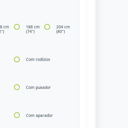
58 cm
188 cm
204 cm
'')
(74'')
(80'')
Com rodízios
Com puxador
Com aparador