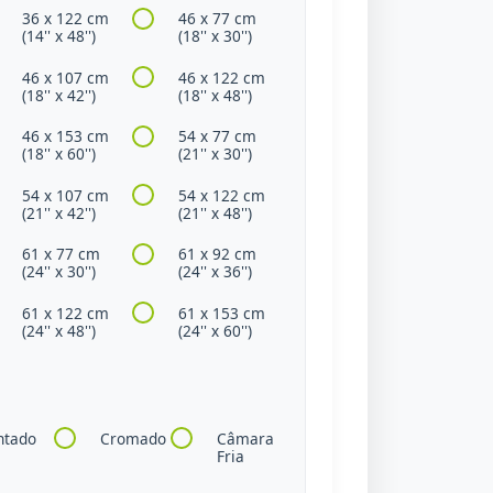
36 x 122 cm
46 x 77 cm
(14'' x 48'')
(18'' x 30'')
46 x 107 cm
46 x 122 cm
(18'' x 42'')
(18'' x 48'')
46 x 153 cm
54 x 77 cm
(18'' x 60'')
(21'' x 30'')
54 x 107 cm
54 x 122 cm
(21'' x 42'')
(21'' x 48'')
61 x 77 cm
61 x 92 cm
(24'' x 30'')
(24'' x 36'')
61 x 122 cm
61 x 153 cm
(24'' x 48'')
(24'' x 60'')
ntado
Cromado
Câmara
Fria