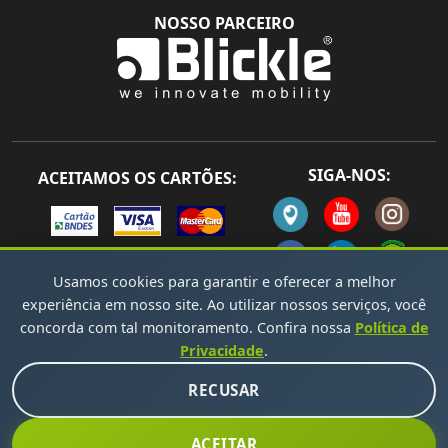
NOSSO PARCEIRO
SIGA-NOS:
ACEITAMOS OS CARTÕES:
Usamos cookies para garantir e oferecer a melhor
experiência em nosso site. Ao utilizar nossos serviços, você
concorda com tal monitoramento. Confira nossa
Política de
Todos os direitos reservados Copyright © 2026 -
Privacidade
.
Desenvolvido por Solandro Sousa
RECUSAR
ACEITAR