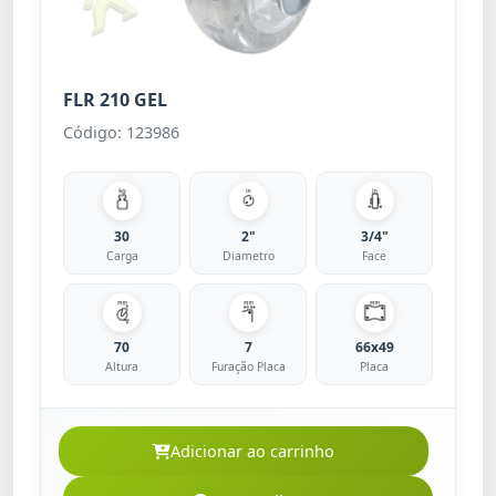
FLR 210 GEL
Código: 123986
30
2"
3/4"
Carga
Diametro
Face
70
7
66x49
Altura
Furação Placa
Placa
Adicionar ao carrinho