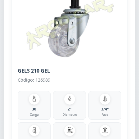
GELS 210 GEL
Código: 126989
30
2"
3/4"
Carga
Diametro
Face