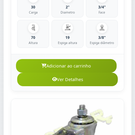
30
2"
3/4"
Carga
Diametro
Face
70
19
3/8"
Altura
Espiga altura
Espiga diâmetro
Adicionar ao carrinho
Ver Detalhes