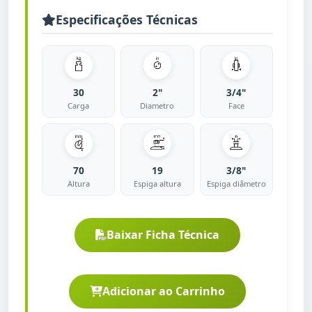
Especificações Técnicas
30
2"
3/4"
Carga
Diametro
Face
70
19
3/8"
Altura
Espiga altura
Espiga diâmetro
Baixar Ficha Técnica
Adicionar ao Carrinho