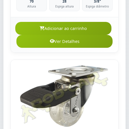
70
28
3/8"
Altura
Espiga altura
Espiga diâmetro
Adicionar ao carrinho
Ver Detalhes