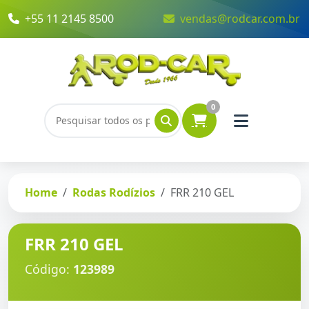
+55 11 2145 8500
vendas@rodcar.com.br
0
Home
Rodas Rodízios
FRR 210 GEL
FRR 210 GEL
Código:
123989