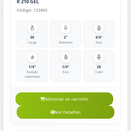
R 210 GEL
Código: 123965
30
2"
3/4"
Carga
Diametro
Face
1/4"
1/4"
28
Furação
Eixo
Cubo
rolamento
Adicionar ao carrinho
Ver Detalhes