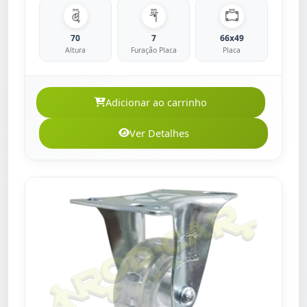
70
7
66x49
Altura
Furação Placa
Placa
Adicionar ao carrinho
Ver Detalhes