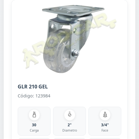
GLR 210 GEL
Código: 123984
30
2"
3/4"
Carga
Diametro
Face