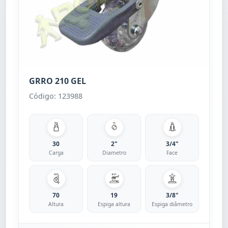
GRRO 210 GEL
Código: 123988
30
2"
3/4"
Carga
Diametro
Face
70
19
3/8"
Altura
Espiga altura
Espiga diâmetro