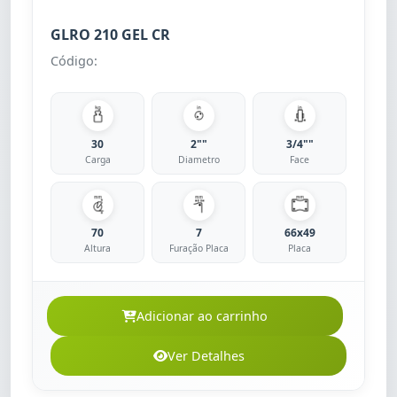
GLRO 210 GEL CR
Código:
30
2""
3/4""
Carga
Diametro
Face
70
7
66x49
Altura
Furação Placa
Placa
Adicionar ao carrinho
Ver Detalhes