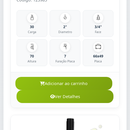
30
2"
3/4"
Carga
Diametro
Face
70
7
66x49
Altura
Furação Placa
Placa
Adicionar ao carrinho
Ver Detalhes