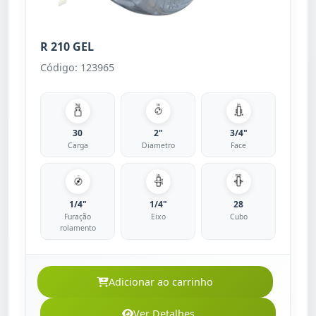
R 210 GEL
Código: 123965
30
2"
3/4"
Carga
Diametro
Face
1/4"
1/4"
28
Furação
Eixo
Cubo
rolamento
Adicionar ao carrinho
Ver Detalhes