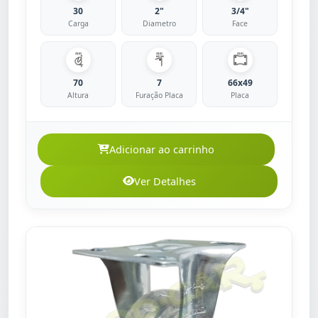
30
2"
3/4"
Carga
Diametro
Face
70
7
66x49
Altura
Furação Placa
Placa
Adicionar ao carrinho
Ver Detalhes