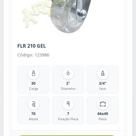
FLR 210 GEL
Código: 123986
30
2"
3/4"
Carga
Diametro
Face
70
7
66x49
Altura
Furação Placa
Placa