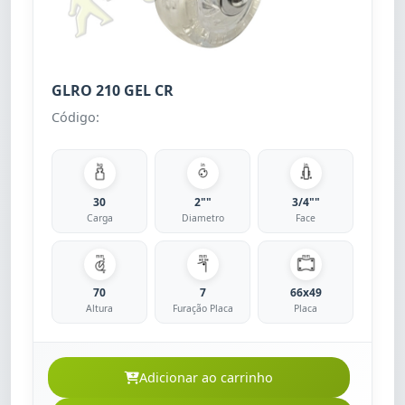
GLRO 210 GEL CR
Código:
30
2""
3/4""
Carga
Diametro
Face
70
7
66x49
Altura
Furação Placa
Placa
Adicionar ao carrinho