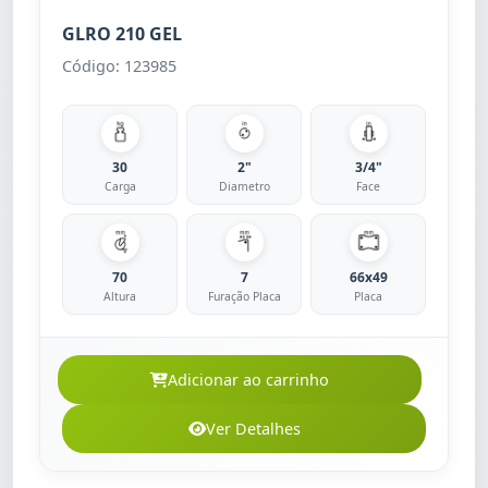
GLRO 210 GEL
Código: 123985
30
2"
3/4"
Carga
Diametro
Face
70
7
66x49
Altura
Furação Placa
Placa
Adicionar ao carrinho
Ver Detalhes