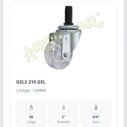
GELS 210 GEL
Código: 126989
30
2"
3/4"
Carga
Diametro
Face