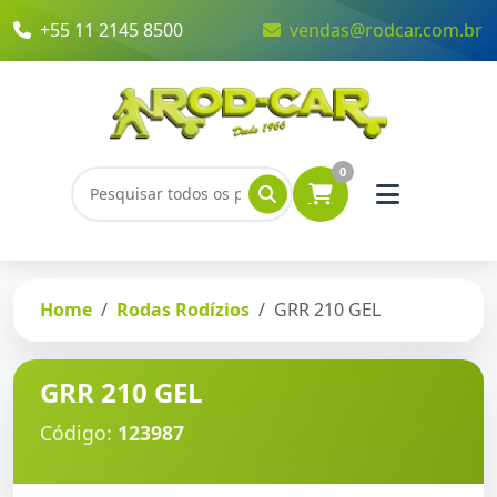
+55 11 2145 8500
vendas@rodcar.com.br
0
Home
Rodas Rodízios
GRR 210 GEL
GRR 210 GEL
Código:
123987