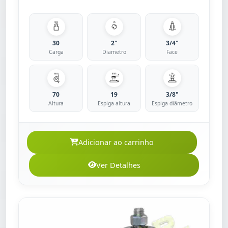
30
2"
3/4"
Carga
Diametro
Face
70
19
3/8"
Altura
Espiga altura
Espiga diâmetro
Adicionar ao carrinho
Ver Detalhes