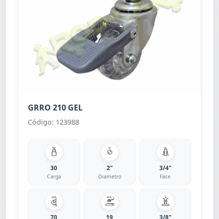
GRRO 210 GEL
Código: 123988
30
2"
3/4"
Carga
Diametro
Face
70
19
3/8"