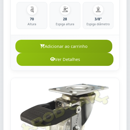
70
28
3/8"
Altura
Espiga altura
Espiga diâmetro
Adicionar ao carrinho
Ver Detalhes