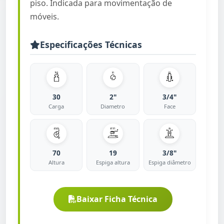
piso. Indicada para movimentação de
móveis.
Especificações Técnicas
30
2"
3/4"
Carga
Diametro
Face
70
19
3/8"
Altura
Espiga altura
Espiga diâmetro
Baixar Ficha Técnica