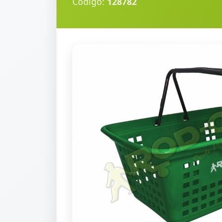
Código:
128782