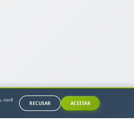
s, você
RECUSAR
ACEITAR