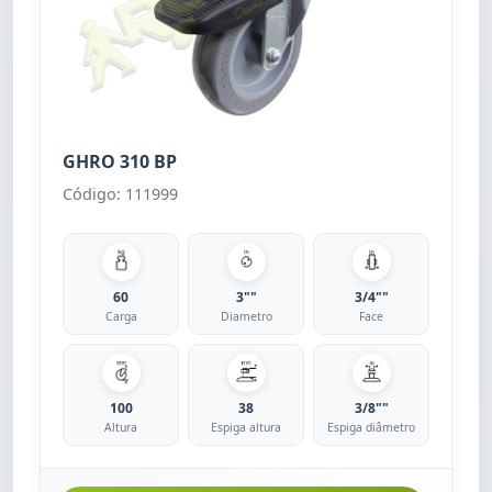
GHRO 310 BP
Código: 111999
60
3""
3/4""
Carga
Diametro
Face
100
38
3/8""
Altura
Espiga altura
Espiga diâmetro