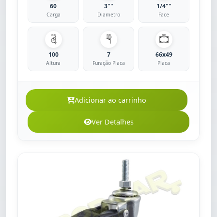
60
3""
1/4""
Carga
Diametro
Face
100
7
66x49
Altura
Furação Placa
Placa
Adicionar ao carrinho
Ver Detalhes