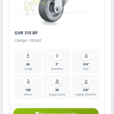
GHR 310 BP
Código: 102342
60
3"
3/4"
Carga
Diametro
Face
100
38
3/8"
Altura
Espiga altura
Espiga diâmetro
Adicionar ao carrinho