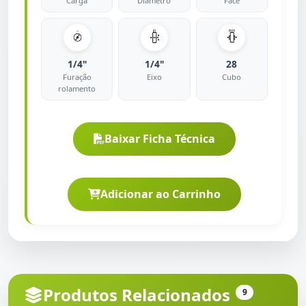
Carga
Diametro
Face
1/4"
1/4"
28
Furação
Eixo
Cubo
rolamento
Baixar Ficha Técnica
Adicionar ao Carrinho
Produtos Relacionados
9