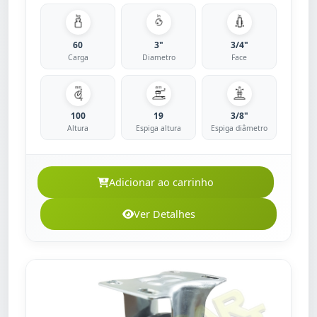
60
3"
3/4"
Carga
Diametro
Face
100
19
3/8"
Altura
Espiga altura
Espiga diâmetro
Adicionar ao carrinho
Ver Detalhes