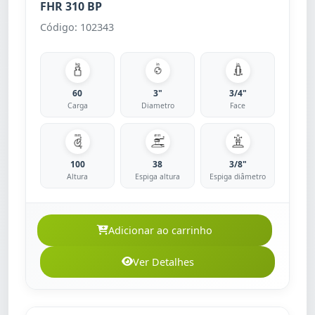
FHR 310 BP
Código: 102343
60
3"
3/4"
Carga
Diametro
Face
100
38
3/8"
Altura
Espiga altura
Espiga diâmetro
Adicionar ao carrinho
Ver Detalhes