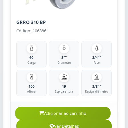
GRRO 310 BP
Código: 106886
60
3""
3/4""
Carga
Diametro
Face
100
19
3/8""
Altura
Espiga altura
Espiga diâmetro
Adicionar ao carrinho
Ver Detalhes