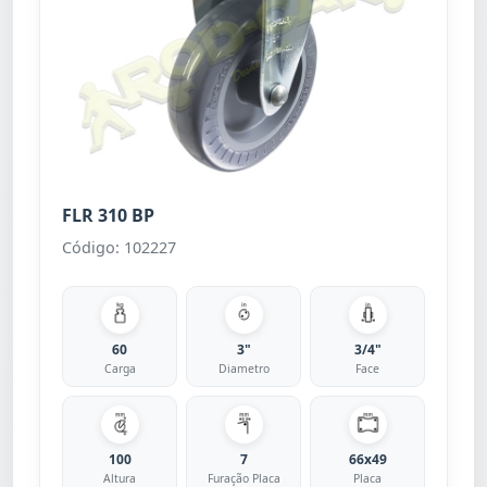
FLR 310 BP
Código: 102227
60
3"
3/4"
Carga
Diametro
Face
100
7
66x49
Altura
Furação Placa
Placa