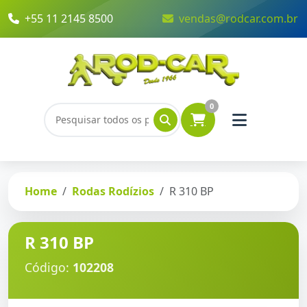
+55 11 2145 8500
vendas@rodcar.com.br
0
Home
Rodas Rodízios
R 310 BP
R 310 BP
Código:
102208