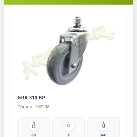
GRR 310 BP
Código: 102298
60
3"
3/4"