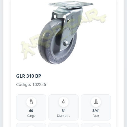
GLR 310 BP
Código: 102226
60
3"
3/4"
Carga
Diametro
Face