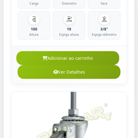
Carga
Diametro
Face
100
19
3/8"
Altura
Espiga altura
Espiga diâmetro
Adicionar ao carrinho
Ver Detalhes