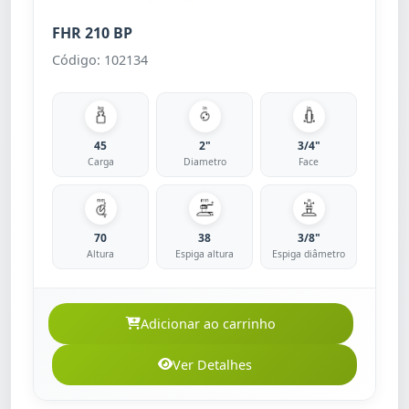
FHR 210 BP
Código: 102134
45
2"
3/4"
Carga
Diametro
Face
70
38
3/8"
Altura
Espiga altura
Espiga diâmetro
Adicionar ao carrinho
Ver Detalhes