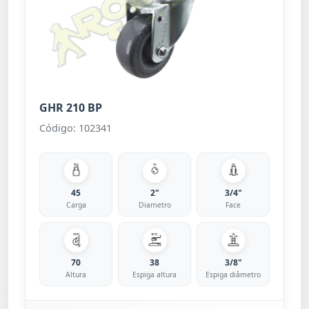
GHR 210 BP
Código: 102341
45
2"
3/4"
Carga
Diametro
Face
70
38
3/8"
Altura
Espiga altura
Espiga diâmetro