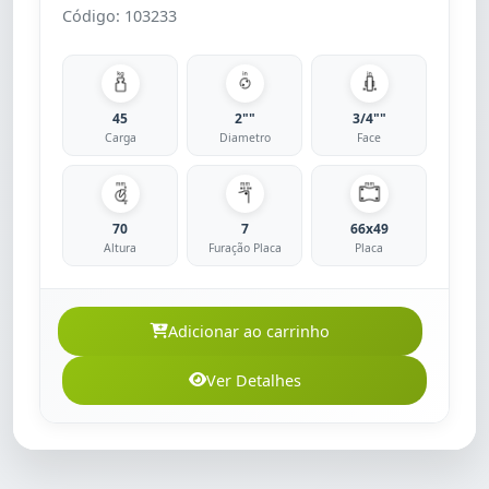
Código: 103233
45
2""
3/4""
Carga
Diametro
Face
70
7
66x49
Altura
Furação Placa
Placa
Adicionar ao carrinho
Ver Detalhes