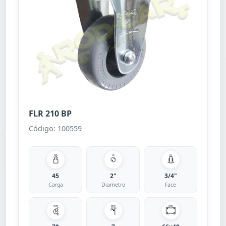
FLR 210 BP
Código: 100559
45
2"
3/4"
Carga
Diametro
Face