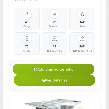
45
2"
3/4"
Carga
Diametro
Face
70
19
3/8"
Altura
Espiga altura
Espiga diâmetro
Adicionar ao carrinho
Ver Detalhes