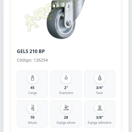
GELS 210 BP
Código: 126254
45
2"
3/4"
Carga
Diametro
Face
70
28
3/8"
Altura
Espiga altura
Espiga diâmetro