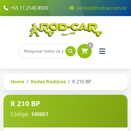
+55 11 2145 8500
vendas@rodcar.com.br
0
Home
Rodas Rodízios
R 210 BP
R 210 BP
Código:
100001