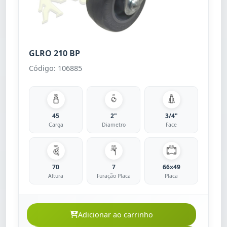
GLRO 210 BP
Código: 106885
45
2"
3/4"
Carga
Diametro
Face
70
7
66x49
Altura
Furação Placa
Placa
Adicionar ao carrinho