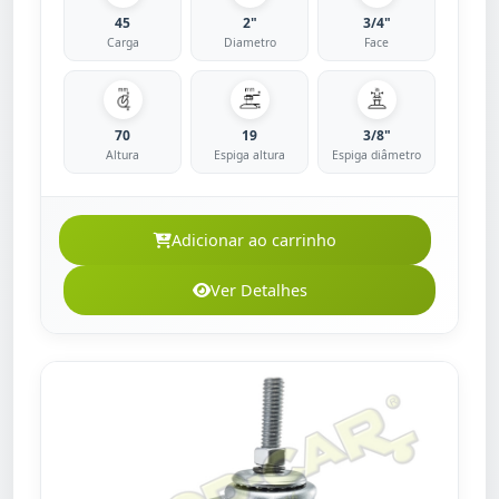
45
2"
3/4"
Carga
Diametro
Face
70
19
3/8"
Altura
Espiga altura
Espiga diâmetro
Adicionar ao carrinho
Ver Detalhes