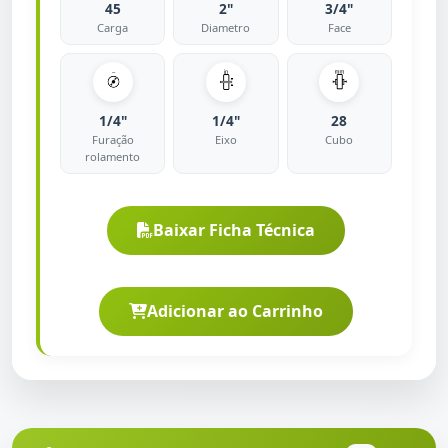
45
2"
3/4"
Carga
Diametro
Face
1/4"
1/4"
28
Furação
Eixo
Cubo
rolamento
Baixar Ficha Técnica
Adicionar ao Carrinho