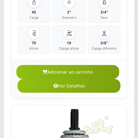
45
2"
3/4"
Carga
Diametro
Face
70
19
3/8"
Altura
Espiga altura
Espiga diâmetro
Adicionar ao carrinho
Ver Detalhes