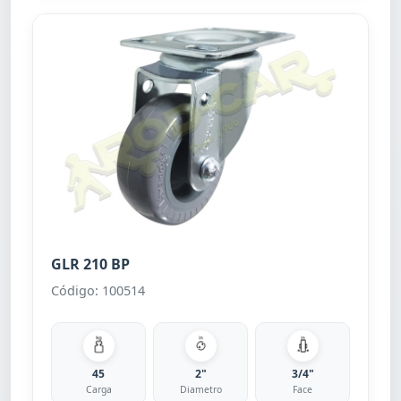
GLR 210 BP
Código: 100514
45
2"
3/4"
Carga
Diametro
Face