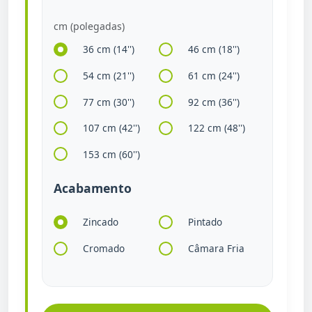
cm (polegadas)
36 cm (14'')
46 cm (18'')
54 cm (21'')
61 cm (24'')
77 cm (30'')
92 cm (36'')
107 cm (42'')
122 cm (48'')
153 cm (60'')
Acabamento
Zincado
Pintado
Cromado
Câmara Fria