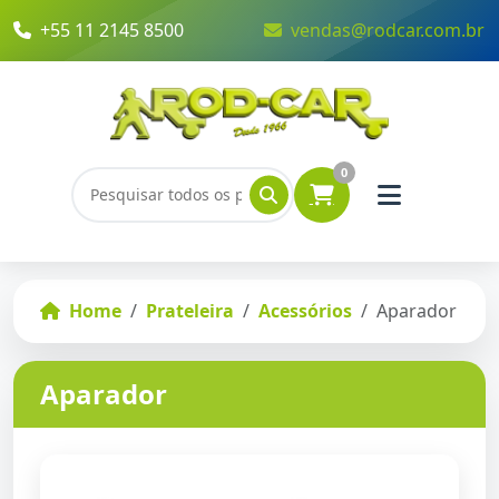
+55 11 2145 8500
vendas@rodcar.com.br
0
Home
Prateleira
Acessórios
Aparador
Aparador