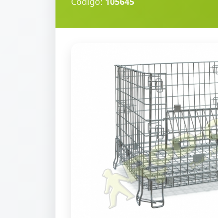
Código:
105645