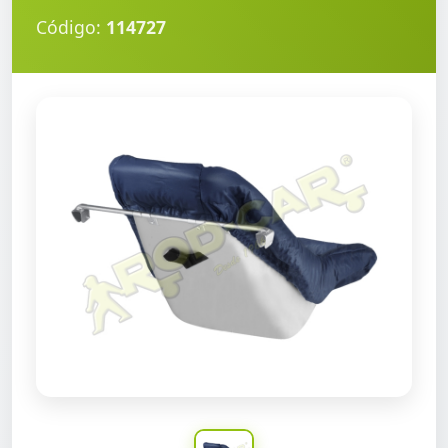
Código:
114727