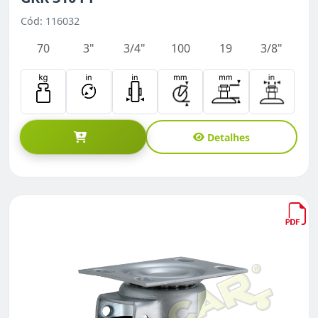
Cód: 116032
70
3"
3/4"
100
19
3/8"
Detalhes