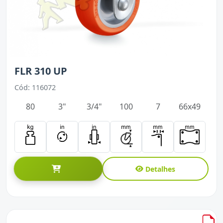
FLR 310 UP
Cód: 116072
80
3"
3/4"
100
7
66x49
Detalhes