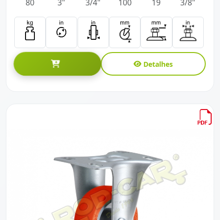
80
3"
3/4"
100
19
3/8"
Detalhes