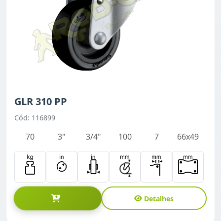
GLR 310 PP
Cód: 116899
70
3"
3/4"
100
7
66x49
Detalhes