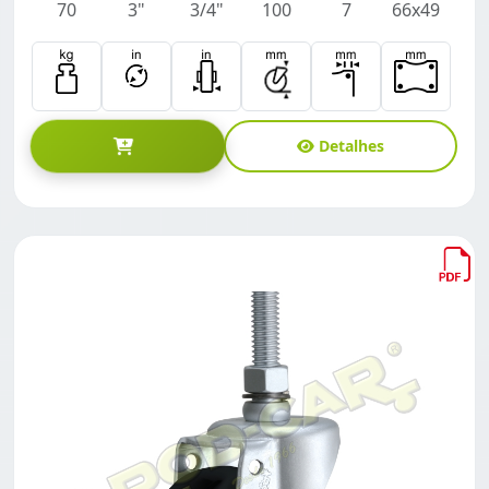
70
3"
3/4"
100
7
66x49
Detalhes