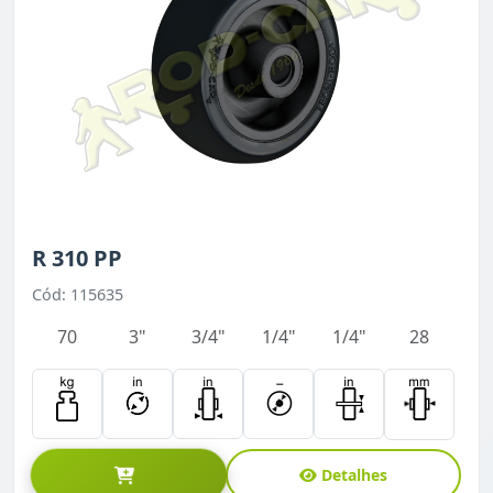
R 310 PP
Cód: 115635
70
3"
3/4"
1/4"
1/4"
28
Detalhes