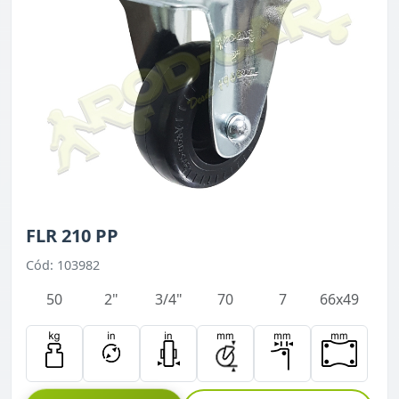
FLR 210 PP
Cód: 103982
50
2"
3/4"
70
7
66x49