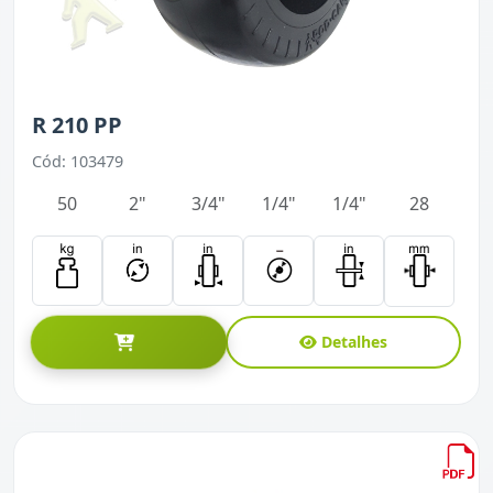
R 210 PP
Cód: 103479
50
2"
3/4"
1/4"
1/4"
28
Detalhes