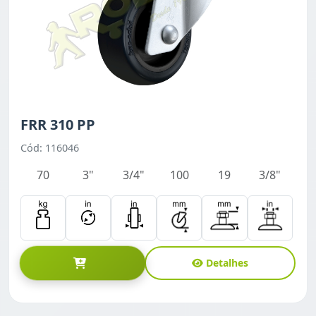
FRR 310 PP
Cód: 116046
70
3"
3/4"
100
19
3/8"
Detalhes