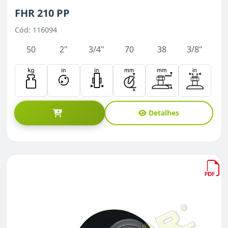
FHR 210 PP
Cód: 116094
50
2"
3/4"
70
38
3/8"
Detalhes