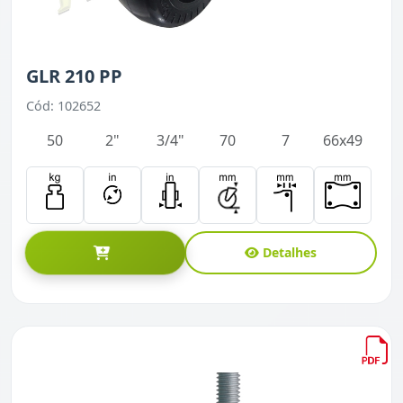
GLR 210 PP
Cód: 102652
50
2"
3/4"
70
7
66x49
Detalhes