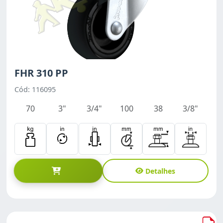
FHR 310 PP
Cód: 116095
70
3"
3/4"
100
38
3/8"
Detalhes