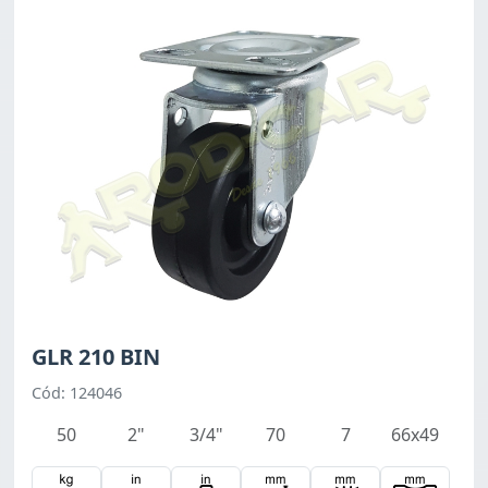
GLR 210 BIN
Cód: 124046
50
2"
3/4"
70
7
66x49